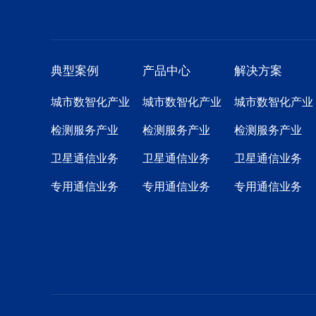
典型案例
产品中心
解决方案
城市数智化产业
城市数智化产业
城市数智化产业
检测服务产业
检测服务产业
检测服务产业
卫星通信业务
卫星通信业务
卫星通信业务
专用通信业务
专用通信业务
专用通信业务