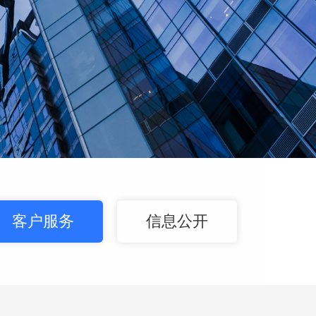
客户服务
信息公开