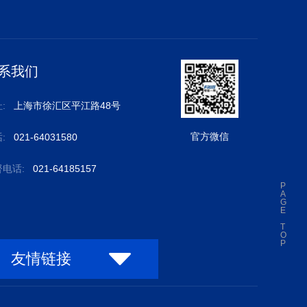
系我们
:
上海市徐汇区平江路48号
官方微信
:
021-64031580
电话:
021-64185157
P
A
G
E
T
O
P
友情链接