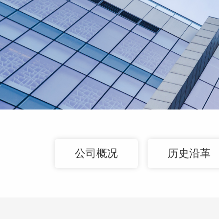
公司概况
历史沿革