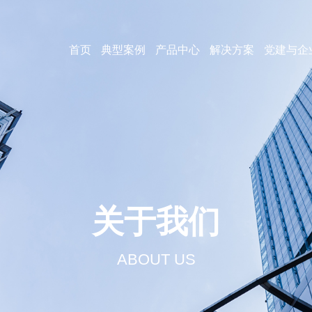
首页
典型案例
产品中心
解决方案
党建与企
关于我们
ABOUT US